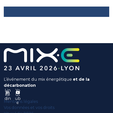
L’événement du mix énergétique
et de la
décarbonation
Lin
Yo
ke
ut
din
ub
Mentions légales
e
Vos données et vos droits