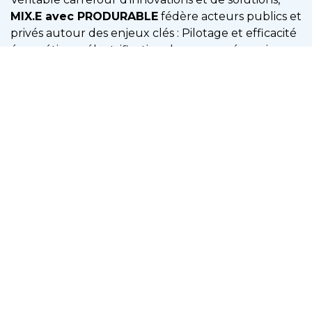
MIX.E avec PRODURABLE
fédère acteurs publics et
privés autour des enjeux clés : Pilotage et efficacité
énergétique, électrification des usages, énergies
renouvelables, stockage d’énergie, flexibilité des
réseaux, sobriété, circularité, captation et gestion du
CO₂, financement de la transition, réglementations
et taxonomie.
Un format expo + congrès + rencontres BtoB, des
solutions concrètes et des acteurs engagés. Tous
les ingrédients pour accélérer la dynamique bas
carbone.
Industriels, énergéticiens, collectivités,
laboratoires, startups… Rendez-vous le 23 avril
2026 à Lyon Cité internationale – 5e édition
Nous contacter