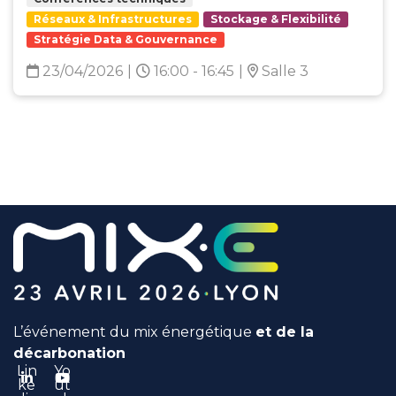
Réseaux & Infrastructures
Stockage & Flexibilité
Stratégie Data & Gouvernance
23/04/2026
|
16:00 - 16:45
|
Salle 3
L’événement du mix énergétique
et de la
décarbonation
Lin
Yo
ke
ut