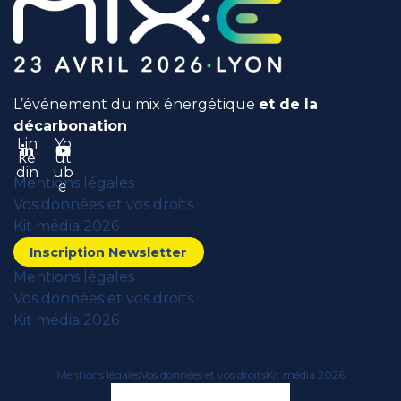
L’événement du mix énergétique
et de la
décarbonation
Lin
Yo
ke
ut
din
ub
Mentions légales
e
Vos données et vos droits
Kit média 2026
Inscription Newsletter
Mentions légales
Vos données et vos droits
Kit média 2026
Mentions légales
Vos données et vos droits
Kit média 2026