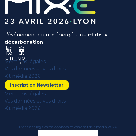
L’événement du mix énergétique
et de la
décarbonation
Lin
Yo
ke
ut
din
ub
Mentions légales
e
Vos données et vos droits
Kit média 2026
Inscription Newsletter
Mentions légales
Vos données et vos droits
Kit média 2026
Mentions légales
Vos données et vos droits
Kit média 2026