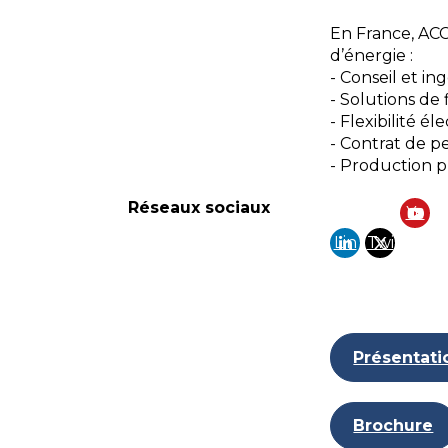
En France, ACC
d’énergie :
- Conseil et in
- Solutions de
- Flexibilité él
- Contrat de 
- Production 
Réseaux sociaux
Yo
Lin
Twi
ut
ke
tte
ub
din
r
e
Présentat
Brochure