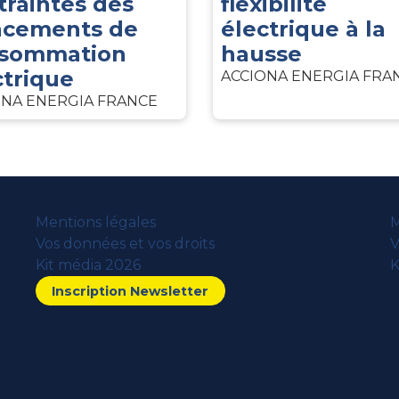
traintes des
flexibilité
acements de
électrique à la
sommation
hausse
ctrique
ACCIONA ENERGIA FRA
ONA ENERGIA FRANCE
Mentions légales
M
Vos données et vos droits
V
Kit média 2026
K
Inscription Newsletter