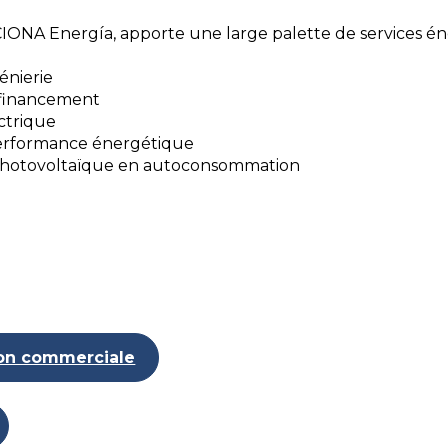
IONA Energía, apporte une large palette de services én
génierie
 financement
ectrique
performance énergétique
photovoltaïque en autoconsommation
ion commerciale