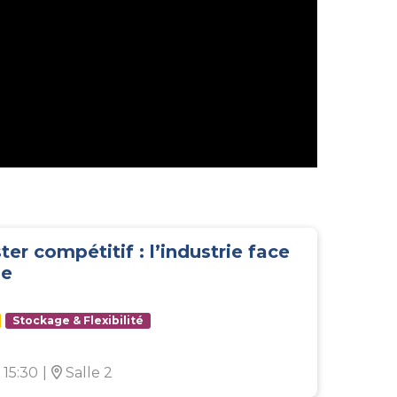
ster compétitif : l’industrie face
ue
Stockage & Flexibilité
 15:30
|
Salle 2