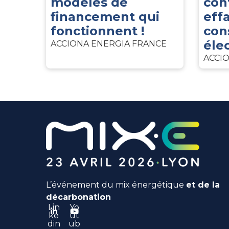
modèles de
con
financement qui
eff
fonctionnent !
con
éle
ACCIONA ENERGIA FRANCE
ACCI
L’événement du mix énergétique
et de la
décarbonation
Lin
Yo
ke
ut
din
ub