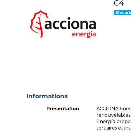
C4
Décarb
Informations
Présentation
ACCIONA Energ
renouvelables.
Energía propos
tertiaires et i