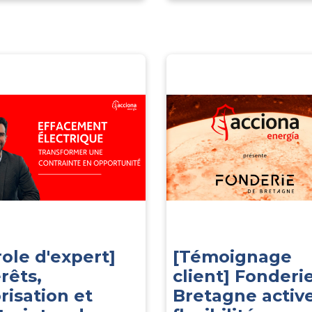
role d'expert]
[Témoignage
rêts,
client] Fonderi
risation et
Bretagne active