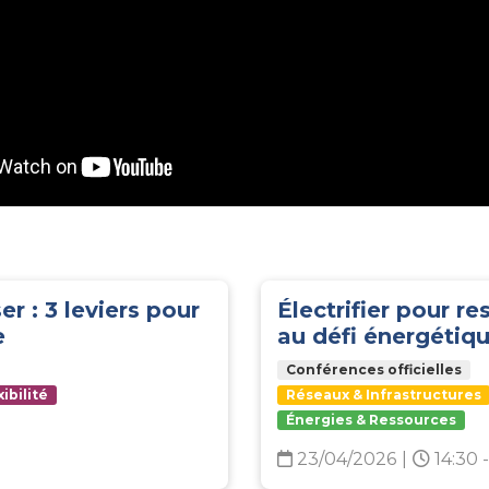
er : 3 leviers pour
Électrifier pour re
e
au défi énergétiq
Conférences officielles
ibilité
Réseaux & Infrastructures
Énergies & Ressources
23/04/2026
|
14:30 -