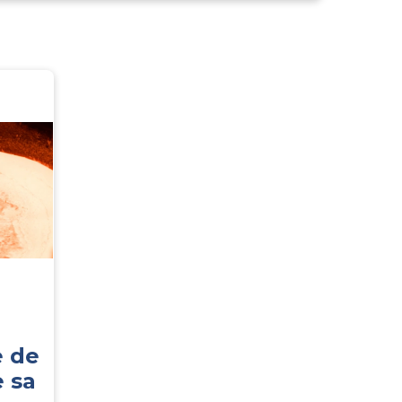
e de
 sa