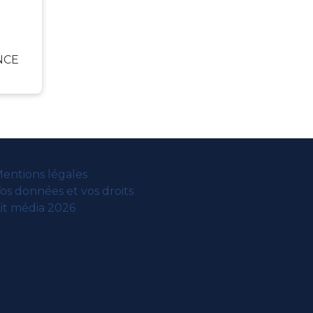
NCE
entions légales
os données et vos droits
it média 2026