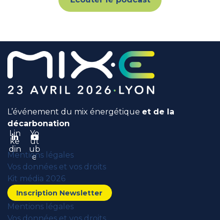
L’événement du mix énergétique
et de la
décarbonation
Lin
Yo
ke
ut
din
ub
Mentions légales
e
Vos données et vos droits
Kit média 2026
Inscription Newsletter
Mentions légales
Vos données et vos droits