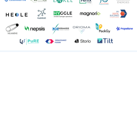
News from previous promotions
€3 million raised in January 2025 to
accelerate the decarbonization of lithium
batteries.
BATCONNECT
E-Fusion and Gireve are joining forces in
January 2025 to revolutionize electric
vehicle charging in Europe.