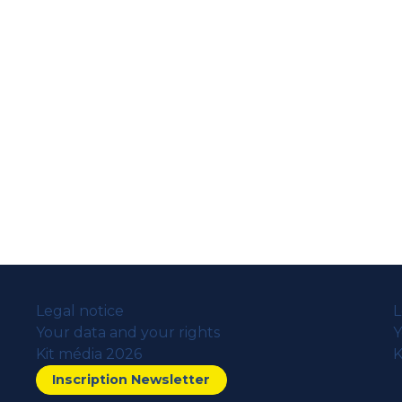
Legal notice
L
Your data and your rights
Y
Kit média 2026
K
Inscription Newsletter