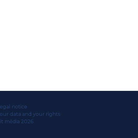
egal notice
our data and your rights
it média 2026