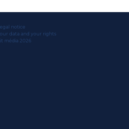
egal notice
our data and your rights
it média 2026