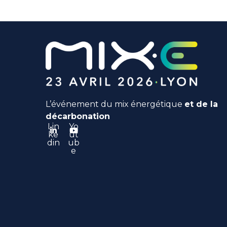
L’événement du mix énergétique
et de la
décarbonation
Lin
Yo
ke
ut
din
ub
e