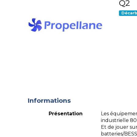
Q2
Décarb
Informations
Présentation
Les équipement
industrielle 8
Et de jouer sur
batteries/BES