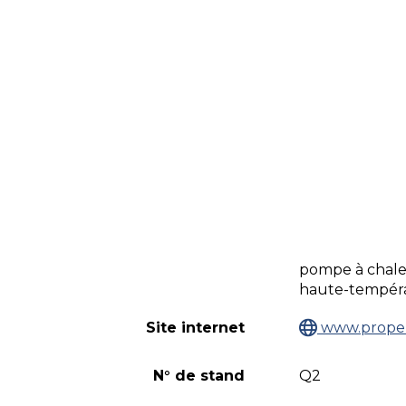
pompe à chaleu
haute-tempéra
Site internet
www.propel
N° de stand
Q2