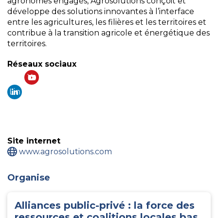
agronomes engagés, Agrosolutions conçoit et
développe des solutions innovantes à l’interface
entre les agricultures, les filières et les territoires et
contribue à la transition agricole et énergétique des
territoires.
Réseaux sociaux
Yo
Lin
ut
ke
ub
din
e
Site internet
www.agrosolutions.com
Organise
Alliances public-privé : la force des
ressources et coalitions locales bas