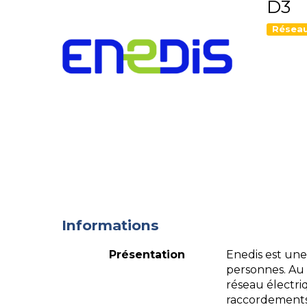
D3
Réseau
Informations
Présentation
Enedis est une 
personnes. Au s
réseau électri
raccordements 