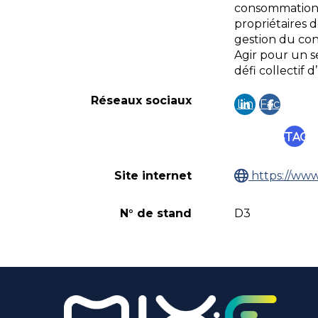
consommation) 
propriétaires 
gestion du cont
Agir pour un se
défi collectif
Réseaux sociaux
Lin
Fac
ke
eb
Instag
din
ook
Site internet
https://www.
N° de stand
D3