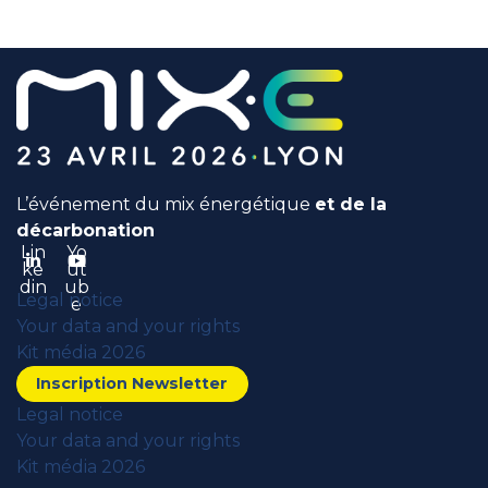
L’événement du mix énergétique
et de la
décarbonation
Lin
Yo
ke
ut
din
ub
Legal notice
e
Your data and your rights
Kit média 2026
Inscription Newsletter
Legal notice
Your data and your rights
Kit média 2026